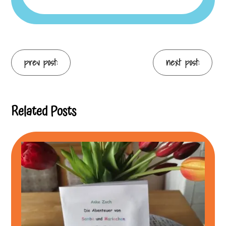
Continue
prev post:
next post:
Reading
Related Posts