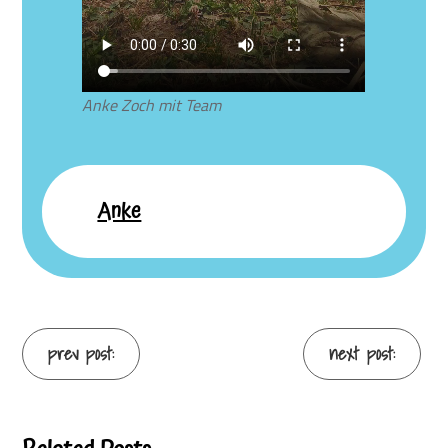
Anke Zoch mit Team
Anke
Continue
prev post:
next post:
Reading