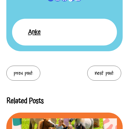
Anke
Continue
prev post:
next post:
Reading
Related Posts