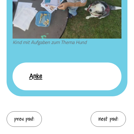
Kind mit Aufgaben zum Thema Hund
Anke
Continue
prev post:
next post: