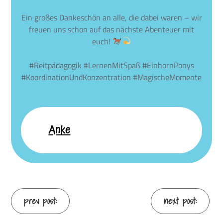
Ein großes Dankeschön an alle, die dabei waren – wir
freuen uns schon auf das nächste Abenteuer mit
euch!
#Reitpädagogik #LernenMitSpaß #EinhornPonys
#KoordinationUndKonzentration #MagischeMomente
Anke
Continue
prev post:
next post: