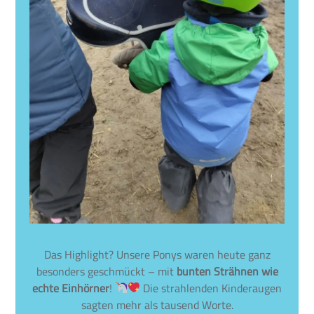
Das Highlight? Unsere Ponys waren heute ganz
besonders geschmückt – mit
bunten Strähnen wie
echte Einhörner
!
Die strahlenden Kinderaugen
sagten mehr als tausend Worte.