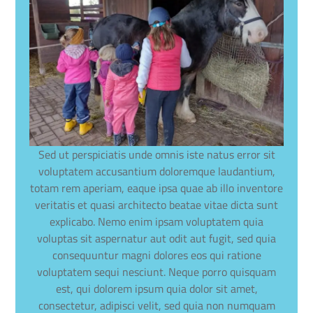
Sed ut perspiciatis unde omnis iste natus error sit
voluptatem accusantium doloremque laudantium,
totam rem aperiam, eaque ipsa quae ab illo inventore
veritatis et quasi architecto beatae vitae dicta sunt
explicabo. Nemo enim ipsam voluptatem quia
voluptas sit aspernatur aut odit aut fugit, sed quia
consequuntur magni dolores eos qui ratione
voluptatem sequi nesciunt. Neque porro quisquam
est, qui dolorem ipsum quia dolor sit amet,
consectetur, adipisci velit, sed quia non numquam