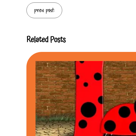
Continue
prev post:
Reading
Related Posts