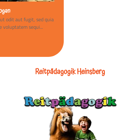
logan
t odit aut fugit, sed quia
 voluptatem sequi...
Reitpädagogik Heinsberg