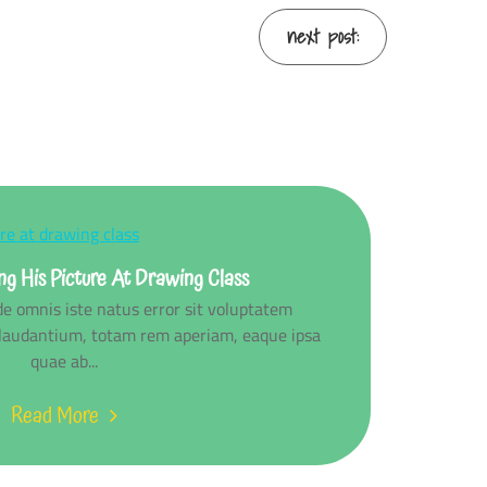
next post:
g His Picture At Drawing Class
de omnis iste natus error sit voluptatem
audantium, totam rem aperiam, eaque ipsa
quae ab...
Read More