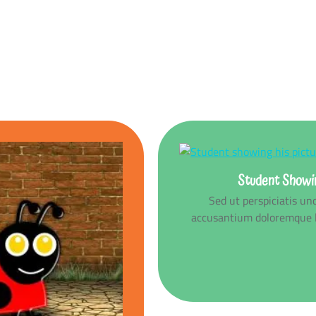
Student Showin
Sed ut perspiciatis un
accusantium doloremque l