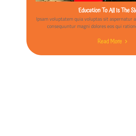
Education To All Is The S
Ipsam voluptatem quia voluptas sit aspernatur au
consequuntur magni dolores eos qui ratione
Read More